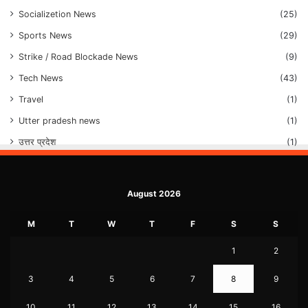
Socializetion News
(25)
Sports News
(29)
Strike / Road Blockade News
(9)
Tech News
(43)
Travel
(1)
Utter pradesh news
(1)
उत्तर प्रदेश
(1)
August 2026
M
T
W
T
F
S
S
1
2
3
4
5
6
7
8
9
10
11
12
13
14
15
16