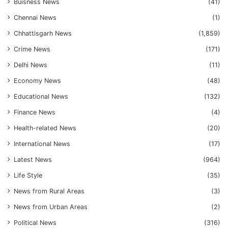
Buisness News
(41)
Chennai News
(1)
Chhattisgarh News
(1,859)
Crime News
(171)
Delhi News
(11)
Economy News
(48)
Educational News
(132)
Finance News
(4)
Health-related News
(20)
International News
(17)
Latest News
(964)
Life Style
(35)
News from Rural Areas
(3)
News from Urban Areas
(2)
Political News
(316)