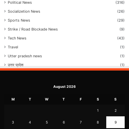
Political News
(316)
Socializetion News
(26)
Sports News
(29)
Strike / Road Blockade News
(9)
Tech News
(43)
Travel
(1)
Utter pradesh news
(1)
उत्तर प्रदेश
(1)
August 2026
M
T
W
T
F
S
S
1
2
3
4
5
6
7
8
9