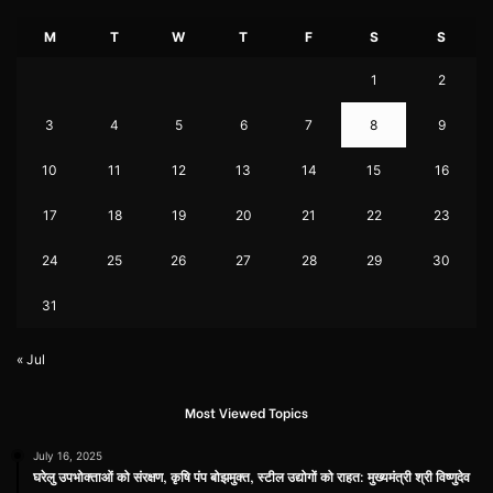
M
T
W
T
F
S
S
1
2
3
4
5
6
7
8
9
10
11
12
13
14
15
16
17
18
19
20
21
22
23
24
25
26
27
28
29
30
31
« Jul
Most Viewed Topics
July 16, 2025
घरेलु उपभोक्ताओं को संरक्षण, कृषि पंप बोझमुक्त, स्टील उद्योगों को राहत: मुख्यमंत्री श्री विष्णुदेव