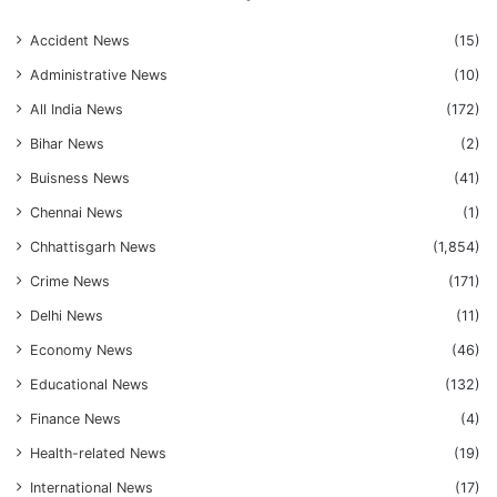
Accident News
(15)
Administrative News
(10)
All India News
(172)
Bihar News
(2)
Buisness News
(41)
Chennai News
(1)
Chhattisgarh News
(1,854)
Crime News
(171)
Delhi News
(11)
Economy News
(46)
Educational News
(132)
Finance News
(4)
Health-related News
(19)
International News
(17)