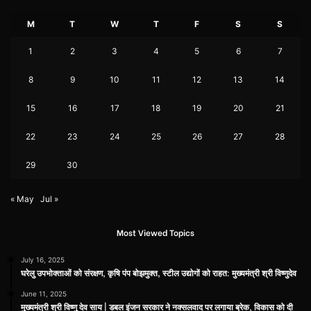
M
T
W
T
F
S
S
1
2
3
4
5
6
7
8
9
10
11
12
13
14
15
16
17
18
19
20
21
22
23
24
25
26
27
28
29
30
« May
Jul »
Most Viewed Topics
July 16, 2025
घरेलु उपभोक्ताओं को संरक्षण, कृषि पंप बोझमुक्त, स्टील उद्योगों को राहत: मुख्यमंत्री श्री विष्णुदेव
June 11, 2025
मुख्यमंत्री श्री विष्णु देव साय | डबल इंजन सरकार ने नक्सलवाद पर लगाया ब्रेक, विकास को दी