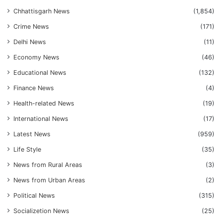
Chhattisgarh News
(1,854)
Crime News
(171)
Delhi News
(11)
Economy News
(46)
Educational News
(132)
Finance News
(4)
Health-related News
(19)
International News
(17)
Latest News
(959)
Life Style
(35)
News from Rural Areas
(3)
News from Urban Areas
(2)
Political News
(315)
Socializetion News
(25)