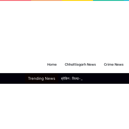
Home
Chhattisgarh News
Crime News
Trending News
ब्रेकिंग : तिल्दा-नेवरा में लंबी दूरी की ट्रेनों के ठहराव 