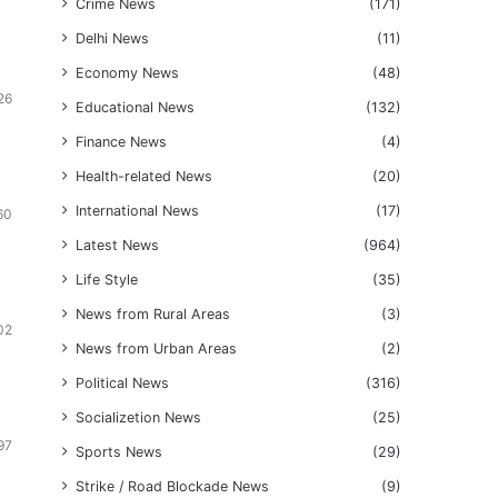
Crime News
(171)
Delhi News
(11)
Economy News
(48)
26
Educational News
(132)
Finance News
(4)
Health-related News
(20)
International News
(17)
60
Latest News
(964)
Life Style
(35)
News from Rural Areas
(3)
02
News from Urban Areas
(2)
Political News
(316)
Socializetion News
(25)
97
Sports News
(29)
Strike / Road Blockade News
(9)