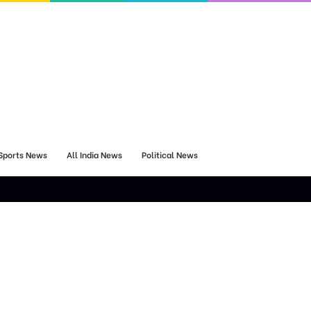
Sports News
All India News
Political News