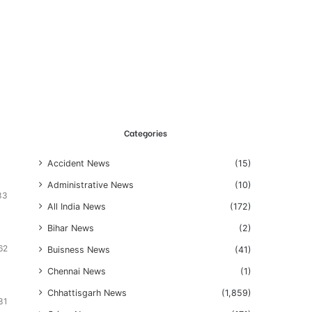
Categories
Accident News
(15)
Administrative News
(10)
33
All India News
(172)
Bihar News
(2)
62
Buisness News
(41)
Chennai News
(1)
Chhattisgarh News
(1,859)
31