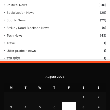
Political News
(316)
Socializetion News
(25)
Sports News
(29)
Strike / Road Blockade News
(9)
Tech News
(43)
Travel
(1)
Utter pradesh news
(1)
उत्तर प्रदेश
(1)
August 2026
M
T
W
T
F
S
S
1
2
3
4
5
6
7
8
9