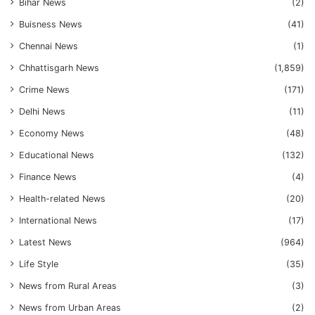
Bihar News
(2)
Buisness News
(41)
Chennai News
(1)
Chhattisgarh News
(1,859)
Crime News
(171)
Delhi News
(11)
Economy News
(48)
Educational News
(132)
Finance News
(4)
Health-related News
(20)
International News
(17)
Latest News
(964)
Life Style
(35)
News from Rural Areas
(3)
News from Urban Areas
(2)