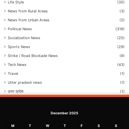
Life Style
(35)
News from Rural Areas
(3)
News from Urban Areas
(2)
Political News
(316)
Socializetion News
(25)
Sports News
(29)
Strike / Road Blockade News
(9)
Tech News
(43)
Travel
(1)
Utter pradesh news
(1)
उत्तर प्रदेश
(1)
December 2025
M
T
W
T
F
S
S