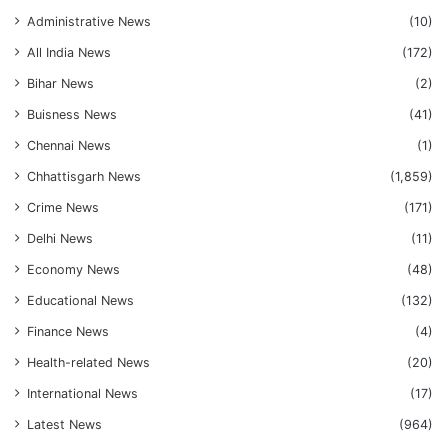
Administrative News
(10)
All India News
(172)
Bihar News
(2)
Buisness News
(41)
Chennai News
(1)
Chhattisgarh News
(1,859)
Crime News
(171)
Delhi News
(11)
Economy News
(48)
Educational News
(132)
Finance News
(4)
Health-related News
(20)
International News
(17)
Latest News
(964)