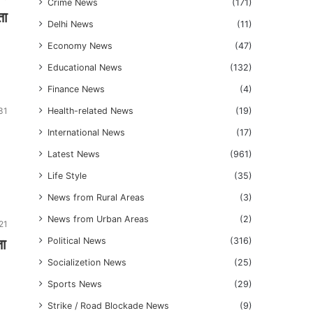
Crime News
(171)
ता
Delhi News
(11)
Economy News
(47)
Educational News
(132)
Finance News
(4)
31
Health-related News
(19)
International News
(17)
Latest News
(961)
Life Style
(35)
News from Rural Areas
(3)
News from Urban Areas
(2)
21
ता
Political News
(316)
Socializetion News
(25)
Sports News
(29)
Strike / Road Blockade News
(9)