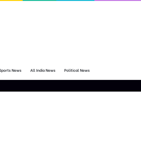
Sports News
All India News
Political News