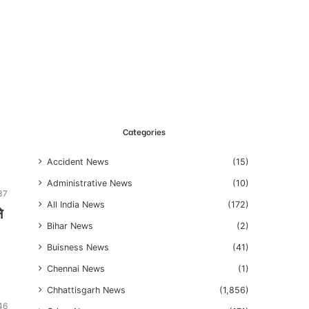
Categories
Accident News
(15)
Administrative News
(10)
37
All India News
(172)
े
Bihar News
(2)
Buisness News
(41)
Chennai News
(1)
Chhattisgarh News
(1,856)
46