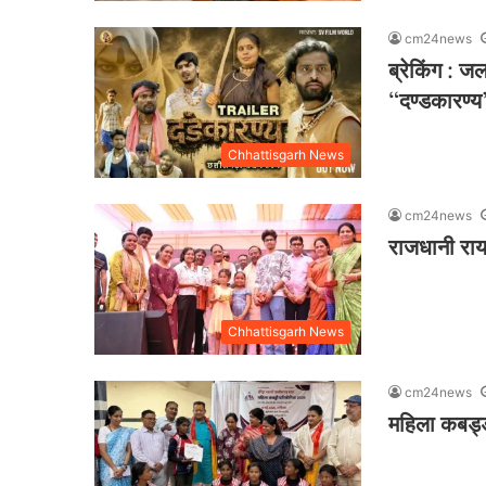
cm24news
ब्रेकिंग : ज
“दण्डकारण्य
Chhattisgarh News
cm24news
राजधानी रायप
Chhattisgarh News
cm24news
महिला कबड्