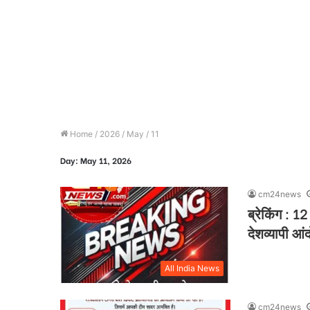
Home
/
2026
/
May
/
11
Day:
May 11, 2026
cm24news
ब्रेकिंग : 1
देशव्यापी आ
All India News
cm24news