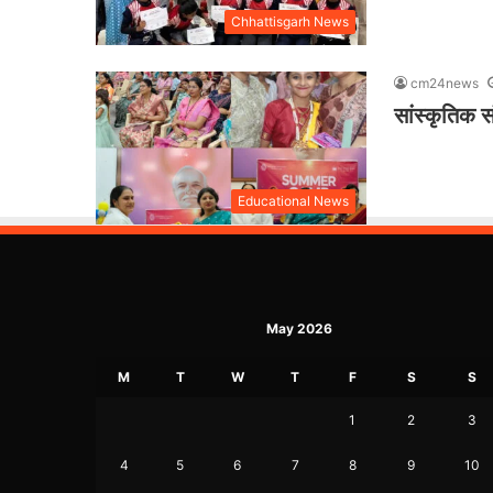
Chhattisgarh News
cm24news
सांस्कृतिक स
Educational News
May 2026
M
T
W
T
F
S
S
1
2
3
4
5
6
7
8
9
10