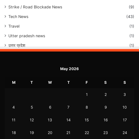
Strike / Road Blockade News
(9)
Tech News
(43)
Travel
(1)
Utter pradesh news
(1)
उत्तर प्रदेश
(1)
May 2026
M
T
W
T
F
S
S
1
2
3
4
5
6
7
8
9
10
11
12
13
14
15
16
17
18
19
20
21
22
23
24