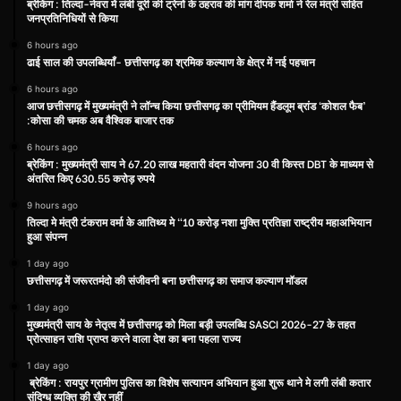
ब्रेकिंग : तिल्दा-नेवरा में लंबी दूरी की ट्रेनों के ठहराव की मांग दीपक शर्मा ने रेल मंत्री सहित
जनप्रतिनिधियों से किया
6 hours ago
ढाई साल की उपलब्धियाँ- छत्तीसगढ़ का श्रमिक कल्याण के क्षेत्र में नई पहचान
6 hours ago
आज छत्तीसगढ़ में मुख्यमंत्री ने लॉन्च किया छत्तीसगढ़ का प्रीमियम हैंडलूम ब्रांड ‘कोशल फैब’
:कोसा की चमक अब वैश्विक बाजार तक
6 hours ago
ब्रेकिंग : मुख्यमंत्री साय ने 67.20 लाख महतारी वंदन योजना 30 वी किस्त DBT के माध्यम से
अंतरित किए 630.55 करोड़ रुपये
9 hours ago
तिल्दा मे मंत्री टंकराम वर्मा के आतिथ्य मे “10 करोड़ नशा मुक्ति प्रतिज्ञा राष्ट्रीय महाअभियान
हुआ संपन्न
1 day ago
छत्तीसगढ़ में जरूरतमंदो की संजीवनी बना छत्तीसगढ़ का समाज कल्याण मॉडल
1 day ago
मुख्यमंत्री साय के नेतृत्व में छत्तीसगढ़ को मिला बड़ी उपलब्धि SASCI 2026-27 के तहत
प्रोत्साहन राशि प्राप्त करने वाला देश का बना पहला राज्य
1 day ago
ब्रेकिंग : रायपुर ग्रामीण पुलिस का विशेष सत्यापन अभियान हुआ शुरू थाने मे लगी लंबी कतार
संदिग्ध व्यक्ति की खैर नहीं