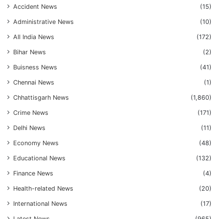
Accident News
(15)
Administrative News
(10)
All India News
(172)
Bihar News
(2)
Buisness News
(41)
Chennai News
(1)
Chhattisgarh News
(1,860)
Crime News
(171)
Delhi News
(11)
Economy News
(48)
Educational News
(132)
Finance News
(4)
Health-related News
(20)
International News
(17)
Latest News
(965)